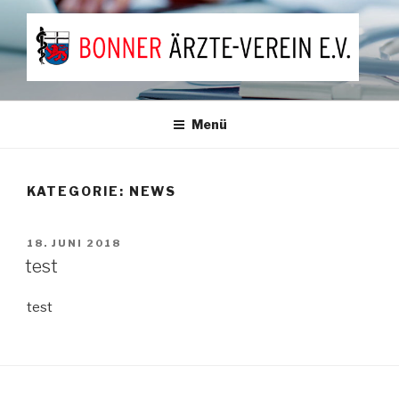
Zum
Inhalt
springen
Netzwerk für Ärztinnen und Ärzte in der Region Bonn
Menü
KATEGORIE:
NEWS
VERÖFFENTLICHT
18. JUNI 2018
AM
test
test